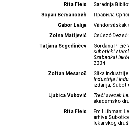
Rita Fleis
Saradnja Biblio
Зоран Вељановић
Правила Српск
Gabor Lalija
Vándorsáskák 
Zolna Matijević
Csúszó Dezső
Tatjana Segedinčev
Gordana Prčić V
subotički stam
Szabadkai lakó
2004.
Zoltan Mesaroš
Slika industrij
Industrija i ind
izdanja, Suboti
Ljubica Vuković
Treći svezak L
akademsko druš
Rita Fleis
Emil Libman: Le
arhiva Subotic
lekarskog druš