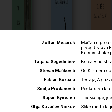
Zoltan Mesaroš
Mađari u propa
prvog Ustava F
Komunističke p
Tatjana Segedinčev
Braća Vladislav
Stevan Mačković
Od Kramera do Ž
Fábián Borbála
Térrajz, A gáz
Smilja Prodanović
Pčelarstvo kao
Зоран Вукелић
Писма предсе
Olga Kovačev Ninkov
Slike među kn